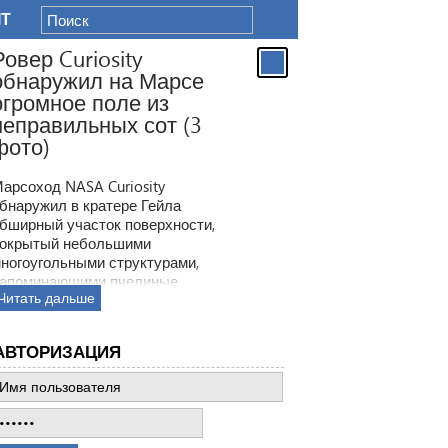
IT
Ровер Curiosity
обнаружил на Марсе
огромное поле из
неправильных сот (3
фото)
арсоход NASA Curiosity
бнаружил в кратере Гейла
бширный участок поверхности,
окрытый небольшими
ногоугольными структурами,
апоминающими пчелиные
Читать дальше
оты. Ранее ровер находил
одобные образования, но
овая находка по масштабам
АВТОРИЗАЦИЯ
атмила все предыдущее такие
ткрытия.