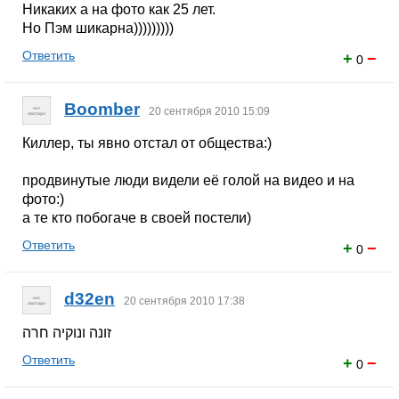
Никаких а на фото как 25 лет.
Но Пэм шикарна)))))))))
Ответить
+
−
0
Boomber
20 сентября 2010 15:09
Киллер, ты явно отстал от общества:)
продвинутые люди видели её голой на видео и на
фото:)
а те кто побогаче в своей постели)
Ответить
+
−
0
d32en
20 сентября 2010 17:38
זונה ונוקיה חרה
Ответить
+
−
0