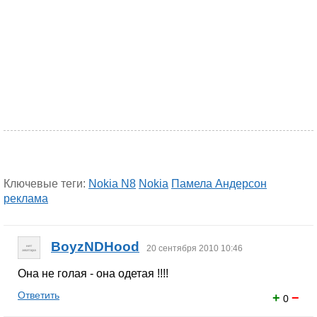
Ключевые теги:
Nokia N8
Nokia
Памела Андерсон
реклама
BoyzNDHood
20 сентября 2010 10:46
Она не голая - она одетая !!!!
Ответить
+
−
0