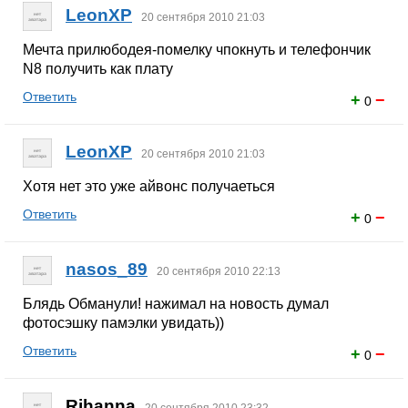
LeonXP
20 сентября 2010 21:03
Мечта прилюбодея-помелку чпокнуть и телефончик
N8 получить как плату
Ответить
+
−
0
LeonXP
20 сентября 2010 21:03
Хотя нет это уже айвонс получаеться
Ответить
+
−
0
nasos_89
20 сентября 2010 22:13
Блядь Обманули! нажимал на новость думал
фотосэшку памэлки увидать))
Ответить
+
−
0
Rihanna