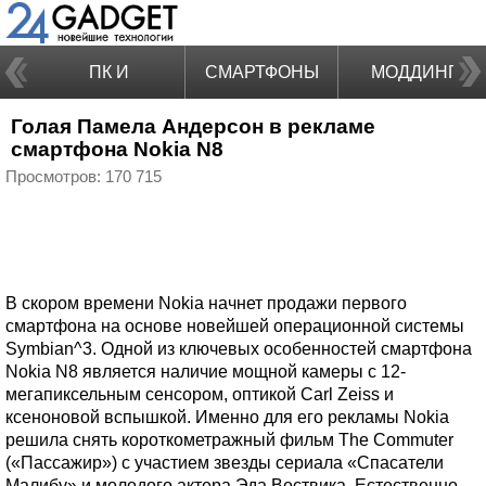
ПК И
СМАРТФОНЫ
МОДДИНГ
Голая Памела Андерсон в рекламе
НОУТБУКИ
смартфона Nokia N8
Просмотров: 170 715
В скором времени Nokia начнет продажи первого
смартфона на основе новейшей операционной системы
Symbian^3. Одной из ключевых особенностей смартфона
Nokia N8 является наличие мощной камеры с 12-
мегапиксельным сенсором, оптикой Carl Zeiss и
ксеноновой вспышкой. Именно для его рекламы Nokia
решила снять короткометражный фильм The Commuter
(«Пассажир») с участием звезды сериала «Спасатели
Малибу» и молодого актера Эда Вествика. Естественно,