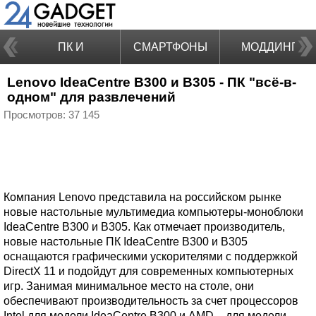
ПК И
СМАРТФОНЫ
МОДДИНГ
Lenovo IdeaCentre B300 и B305 - ПК "всё-в-
НОУТБУКИ
одном" для развлечений
Просмотров: 37 145
Компания Lenovo представила на российском рынке
новые настольные мультимедиа компьютеры-моноблоки
IdeaCentre B300 и B305. Как отмечает производитель,
новые настольные ПК IdeaCentre B300 и B305
оснащаются графическими ускорителями с поддержкой
DirectX 11 и подойдут для современных компьютерных
игр. Занимая минимальное место на столе, они
обеспечивают производительность за счет процессоров
Intel для модели IdeaCentre B300 и AMD – для модели