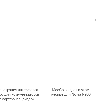
+
−
0
онстрация интерфейса
MeeGo выйдет в этом
o для коммуникаторов
месяце для Nokia N900
 смартфонов (видео)