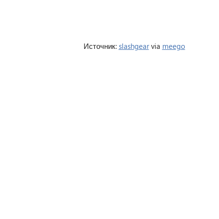
Источник:
slashgear
via
meego