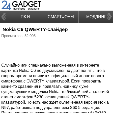
ПК И
СМАРТФОНЫ
МОДДИНГ
Nokia C6 QWERTY-слайдер
НОУТБУКИ
Просмотров: 52 005
Случайно или специально выложенная в интернете
картинка Nokia C6 не двусмысленно даёт понять, что в
скором времени появится официальный анонс нового
смартфона с QWERTY клавиатурой. Если проводить
какие-то сравнения и привязать новинку к уже
существующим моделям Nokia, то ближайшей аналогией
станет смартфон 5230, оснащенный QWERTY-
клавиатурой. То есть нас ждет облегченная версия Nokia
N97, работающая под управлением S60 5 редакции.
Почти наверняка разрешение экрана составит 640х360