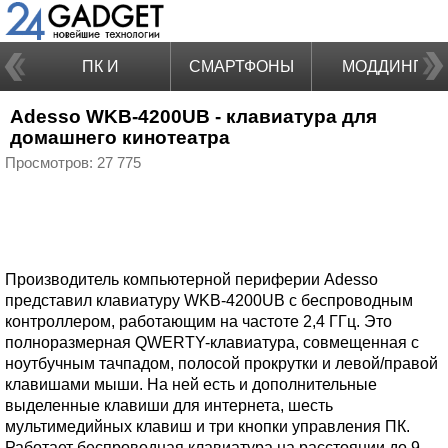
ПК И
СМАРТФОНЫ
МОДДИНГ
Adesso WKB-4200UB - клавиатура для
НОУТБУКИ
домашнего кинотеатра
Просмотров: 27 775
Производитель компьютерной периферии Adesso
представил клавиатуру WKB-4200UB с беспроводным
контроллером, работающим на частоте 2,4 ГГц. Это
полноразмерная QWERTY-клавиатура, совмещенная с
ноутбучным тачпадом, полосой прокрутки и левой/правой
клавишами мыши. На ней есть и дополнительные
выделенные клавиши для интернета, шесть
мультимедийных клавиш и три кнопки управления ПК.
Работает беспроводная клавиатура на расстоянии до 9