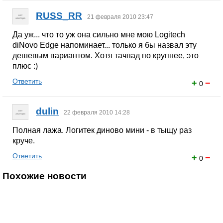
RUSS_RR
21 февраля 2010 23:47
Да уж... что то уж она сильно мне мою Logitech
diNovo Edge напоминает... только я бы назвал эту
дешевым вариантом. Хотя тачпад по крупнее, это
плюс :)
Ответить
+
−
0
dulin
22 февраля 2010 14:28
Полная лажа. Логитек диново мини - в тыщу раз
круче.
Ответить
+
−
0
Похожие новости