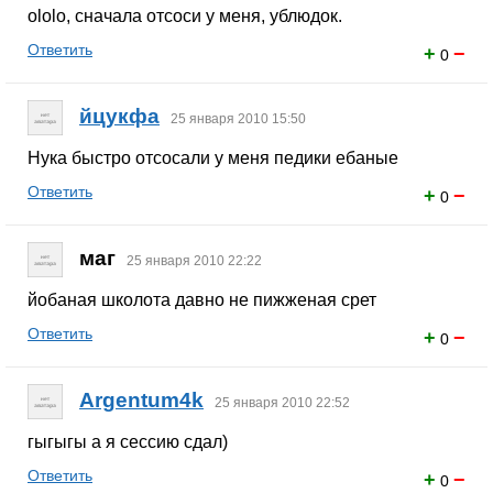
ololo, сначала отсоси у меня, ублюдок.
Ответить
+
−
0
йцукфа
25 января 2010 15:50
Нука быстро отсосали у меня педики ебаные
Ответить
+
−
0
маг
25 января 2010 22:22
йобаная школота давно не пижженая срет
Ответить
+
−
0
Argentum4k
25 января 2010 22:52
гыгыгы а я сессию сдал)
Ответить
+
−
0