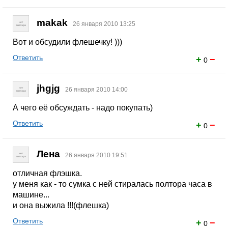
makak
26 января 2010 13:25
Вот и обсудили флешечку! )))
Ответить
+
−
0
jhgjg
26 января 2010 14:00
А чего её обсуждать - надо покупать)
Ответить
+
−
0
Лена
26 января 2010 19:51
отличная флэшка.
у меня как - то сумка с ней стиралась полтора часа в
машине...
и она выжила !!!(флешка)
Ответить
+
−
0