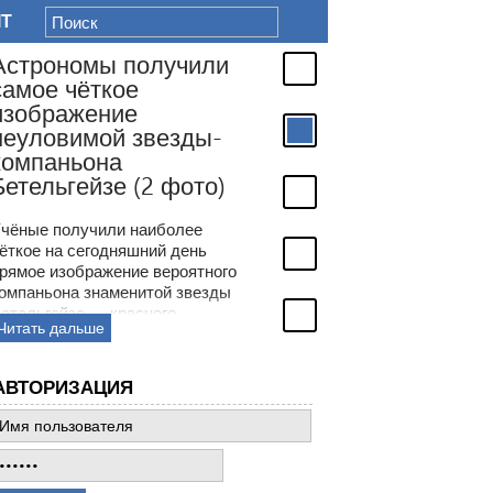
IT
Астрономы получили
самое чёткое
изображение
неуловимой звезды-
компаньона
Бетельгейзе (2 фото)
чёные получили наиболее
ёткое на сегодняшний день
рямое изображение вероятного
омпаньона знаменитой звезды
етельгейзе — красного
Читать дальше
верхгиганта в созвездии
риона. Астрономы более ста
ет обсуждали странности
АВТОРИЗАЦИЯ
еременной яркости
етельгейзе и только недавно
могли воочию увидеть её
еуловимого компаньона —
олодой звезды в окрестностях