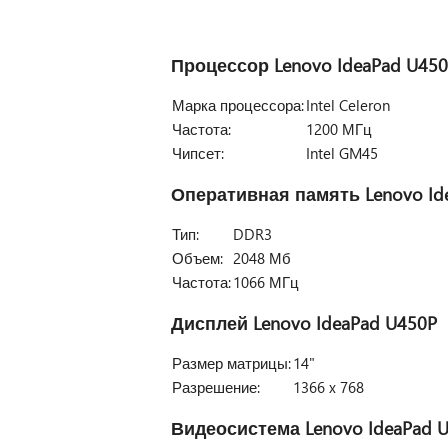
Процессор
Lenovo IdeaPad U45
Марка процессора:
Intel Celeron
Частота:
1200 МГц
Чипсет:
Intel GM45
Оперативная память
Lenovo Id
Тип:
DDR3
Объем:
2048 Мб
Частота:
1066 МГц
Дисплей
Lenovo IdeaPad U450P
Размер матрицы:
14"
Разрешение:
1366 x 768
Видеосистема
Lenovo IdeaPad 