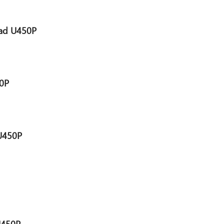
ad U450P
0P
U450P
U450P