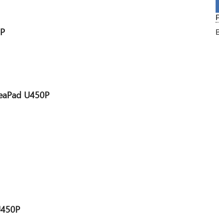
...
0P
eaPad U450P
U450P