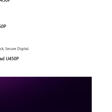
50P
, Secure Digital.
Pad U450P