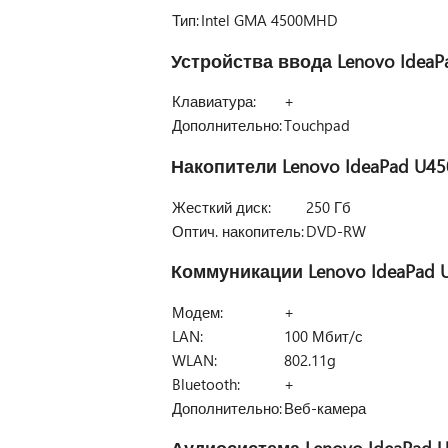
Тип:
Intel GMA 4500MHD
Устройства ввода
Lenovo IdeaP
Клавиатура:
+
Дополнительно:
Touchpad
Накопители
Lenovo IdeaPad U45
Жесткий диск:
250 Гб
Оптич. накопитель:
DVD-RW
Коммуникации
Lenovo IdeaPad 
Модем:
+
LAN:
100 Мбит/с
WLAN:
802.11g
Bluetooth:
+
Дополнительно:
Веб-камера
Аудиосистема
Lenovo IdeaPad 