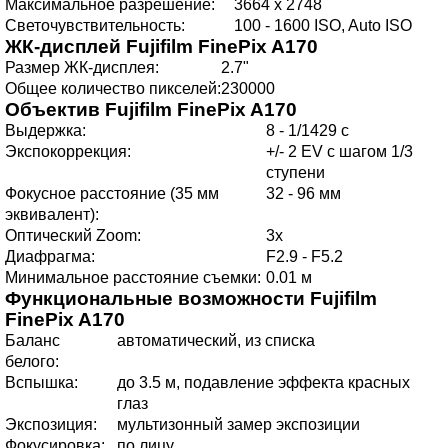
Максимальное разрешение:
3664 x 2748
Светочувствительность:
100 - 1600 ISO, Auto ISO
ЖК-дисплей
Fujifilm FinePix A170
Размер ЖК-дисплея:
2.7"
Общее количество пикселей:
230000
Объектив
Fujifilm FinePix A170
Выдержка:
8 - 1/1429 с
Экспокоррекция:
+/- 2 EV с шагом 1/3
ступени
Фокусное расстояние (35 мм
32 - 96 мм
эквивалент):
Оптический Zoom:
3x
Диафрагма:
F2.9 - F5.2
Минимальное расстояние съемки:
0.01 м
Функциональные возможности
Fujifilm
FinePix A170
Баланс
автоматический, из списка
белого:
Вспышка:
до 3.5 м, подавление эффекта красных
глаз
Экспозиция:
мультизонный замер экспозиции
Фокусировка:
по лицу