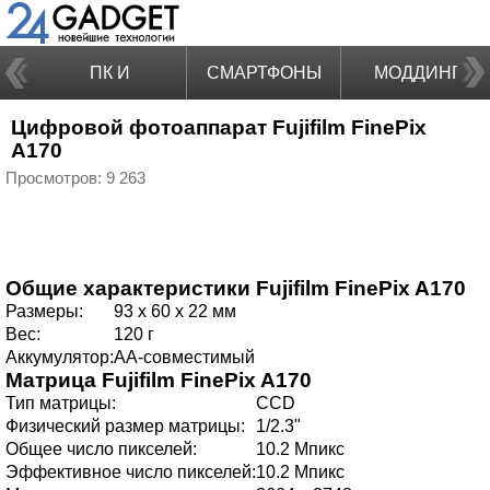
ПК И
СМАРТФОНЫ
МОДДИНГ
Цифровой фотоаппарат Fujifilm FinePix
НОУТБУКИ
A170
Просмотров: 9 263
Общие характеристики
Fujifilm FinePix A170
Размеры:
93 x 60 x 22 мм
Вес:
120 г
Аккумулятор:
AA-совмеcтимый
Матрица
Fujifilm FinePix A170
Тип матрицы:
СCD
Физический размер матрицы:
1/2.3"
Общее число пикселей:
10.2 Мпикс
Эффективное число пикселей:
10.2 Мпикс