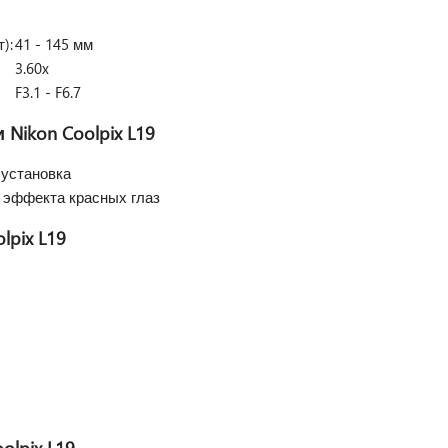
):
41 - 145 мм
3.60x
F3.1 - F6.7
и
Nikon Coolpix L19
 установка
 эффекта красных глаз
lpix L19
olpix L19