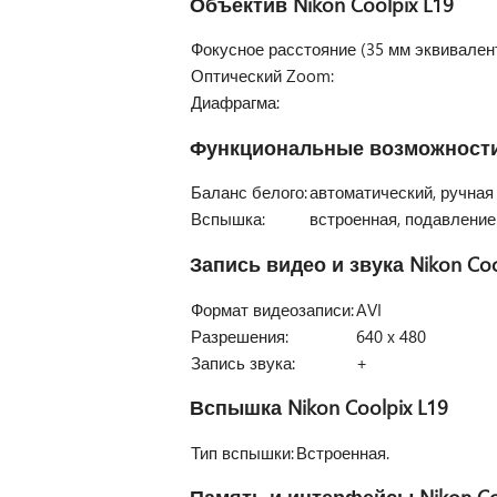
Объектив
Nikon Coolpix L19
Фокусное расстояние (35 мм эквивалент
Оптический Zoom:
Диафрагма:
Функциональные возможност
Баланс белого:
автоматический, ручная
Вспышка:
встроенная, подавление
Запись видео и звука
Nikon Coo
Формат видеозаписи:
AVI
Разрешения:
640 x 480
Запись звука:
+
Вспышка
Nikon Coolpix L19
Тип вспышки:
Встроенная.
Память и интерфейсы
Nikon Co