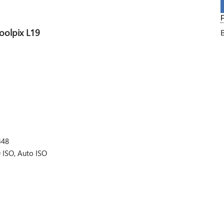
oolpix L19
448
 ISO, Auto ISO