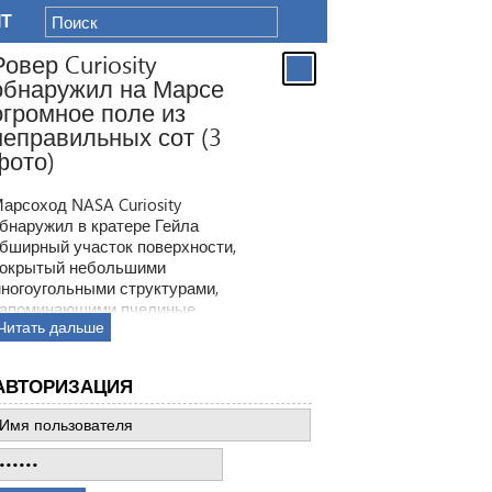
IT
Ровер Curiosity
обнаружил на Марсе
огромное поле из
неправильных сот (3
фото)
арсоход NASA Curiosity
бнаружил в кратере Гейла
бширный участок поверхности,
окрытый небольшими
ногоугольными структурами,
апоминающими пчелиные
Читать дальше
оты. Ранее ровер находил
одобные образования, но
овая находка по масштабам
АВТОРИЗАЦИЯ
атмила все предыдущее такие
ткрытия.