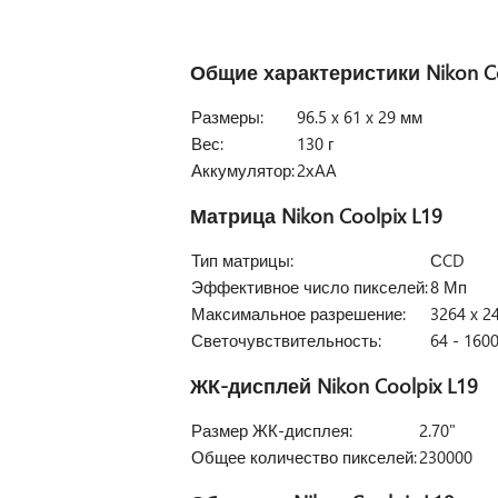
Общие характеристики
Nikon C
Размеры:
96.5 x 61 x 29 мм
Вес:
130 г
Аккумулятор:
2хAA
Матрица
Nikon Coolpix L19
Тип матрицы:
СCD
Эффективное число пикселей:
8 Мп
Максимальное разрешение:
3264 x 2
Светочувствительность:
64 - 1600
ЖК-дисплей
Nikon Coolpix L19
Размер ЖК-дисплея:
2.70"
Общее количество пикселей:
230000