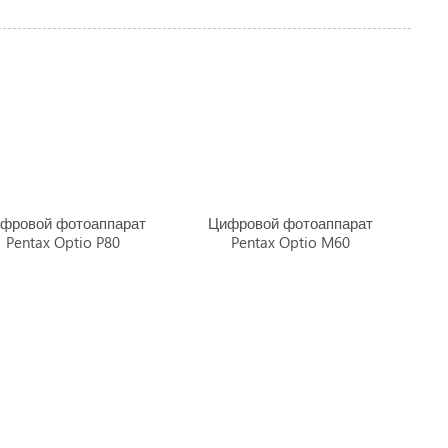
фровой фотоаппарат
Цифровой фотоаппарат
Pentax Optio P80
Pentax Optio M60
римем гаджеты на тестирование
|
Правила сайта
|
Предупреждение
 всем вопросам и предложениям обращайтесь на
почту
.