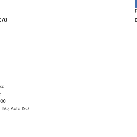
X70
кс
с
000
 ISO, Auto ISO