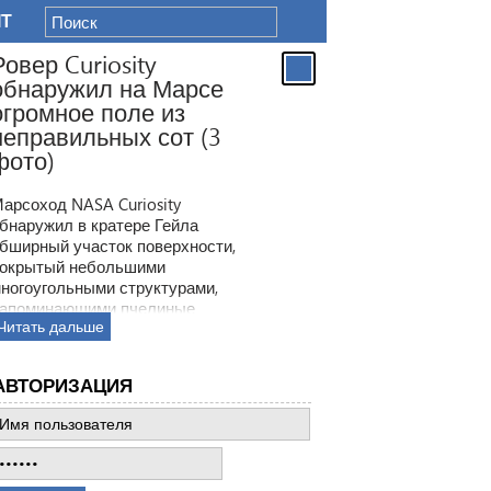
IT
Ровер Curiosity
обнаружил на Марсе
огромное поле из
неправильных сот (3
фото)
арсоход NASA Curiosity
бнаружил в кратере Гейла
бширный участок поверхности,
окрытый небольшими
ногоугольными структурами,
апоминающими пчелиные
Читать дальше
оты. Ранее ровер находил
одобные образования, но
овая находка по масштабам
АВТОРИЗАЦИЯ
атмила все предыдущее такие
ткрытия.