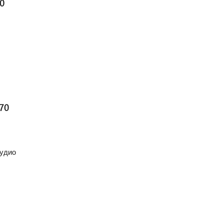
0
70
аудио