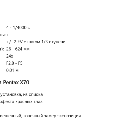
4 - 1/4000 с
мы:
+
+/- 2 EV с шагом 1/3 ступени
):
26 - 624 мм
24x
F2.8 - F5
0.01 м
и
Pentax X70
установка, из списка
эффекта красных глаз
звешенный, точечный замер экспозиции