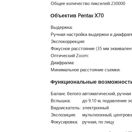
Общее количество пикселей:
230000
Объектив
Pentax X70
Выдержка:
Ручная настройка выдержки и диафраг
Экспокоррекция:
Фокусное расстояние (35 мм эквивалент
Оптический Zoom:
Диафрагма:
Минимальное расстояние съемки:
Функциональные возможност
Баланс белого:
автоматический, ручная 
Вспышка:
до 9.10 м, подавление 
Видоискатель:
электронный
Экспозиция:
мультизонный, центров
Фокусировка:
ручная, по лицу