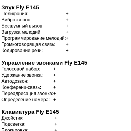
Звук
Fly E145
Полифония:
+
Виброзвонок:
+
Бесшумный вызов:
+
Загрузка мелодий:
+
Программирование мелодий:
+
Громкоговорящая связь:
+
Кодирование речи:
+
Управление звонками
Fly E145
Голосовой набор:
+
Удержание звонка:
+
Автодозвон:
+
Конференц-связь:
+
Переадресация звонка:
+
Определение номера:
+
Клавиатура
Fly E145
Джойстик:
+
Подсветка:
+
Блокировка:
+