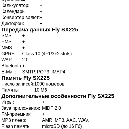
Калькулятор:
+
Календарь:
+
Конвертер валют:
+
Диктофон:
+
Передача данных
Fly SX225
SMS:
+
EMS:
+
MMS:
+
GPRS:
Class 10 (4+1/3+2 slots)
WAP:
2.0
Bluetooth:
+
E-Mail:
SMTP, POP3, IMAP4.
Память
Fly SX225
Число записей:
1000 номеров
Память:
10 Мб
Дополнительные особенности
Fly SX225
Игры:
+
Java приложения:
MIDP 2.0
FM-приемник:
+
MP3 плеер:
AMR, MP3, AAC, WAV.
Flash память:
microSD (до 16 Гб)