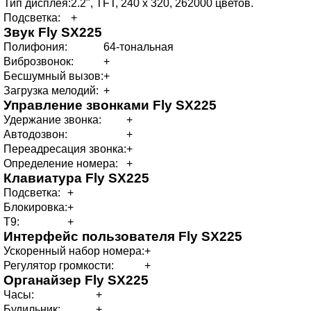
Тип дисплея:
2.2", TFT, 240 х 320, 262000 цветов.
Подсветка:
+
Звук
Fly SX225
Полифония:
64-тональная
Виброзвонок:
+
Бесшумный вызов:
+
Загрузка мелодий:
+
Управление звонками
Fly SX225
Удержание звонка:
+
Автодозвон:
+
Переадресация звонка:
+
Определение номера:
+
Клавиатура
Fly SX225
Подсветка:
+
Блокировка:
+
T9:
+
Интерфейс пользователя
Fly SX225
Ускоренный набор номера:
+
Регулятор громкости:
+
Органайзер
Fly SX225
Часы:
+
Будильник:
+