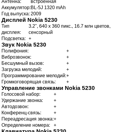
Антенна:
встроенная
Аккумулятор:
BL-5J 1320 mAh
Год выпуска:
2009
Дисплей
Nokia 5230
Тип
3.2", 640 x 360 пикс., 16.7 млн цветов,
дисплея:
сенсорный
Подсветка:
+
Звук
Nokia 5230
Полифония:
+
Виброзвонок:
+
Бесшумный вызов:
+
Загрузка мелодий:
+
Программирование мелодий:
+
Громкоговорящая связь:
+
Управление звонками
Nokia 5230
Голосовой набор:
+
Удержание звонка:
+
Автодозвон:
+
Конференц-связь:
+
Переадресация звонка:
+
Определение номера:
+
Клавиатура
Nokia 5230