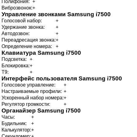
Полифония:
+
Виброзвонок:
+
Управление звонками
Samsung i7500
Голосовой набор:
+
Удержание звонка:
+
Автодозвон:
+
Переадресация звонка:
+
Определение номера:
+
Клавиатура
Samsung i7500
Подсветка:
+
Блокировка:
+
T9:
+
Интерфейс пользователя
Samsung i7500
Голосовое управление:
+
Настраиваемые профили:
+
Ускоренный набор номера:
+
Регулятор громкости:
+
Органайзер
Samsung i7500
Часы:
+
Будильник:
+
Калькулятор:
+
Секундомер:
+