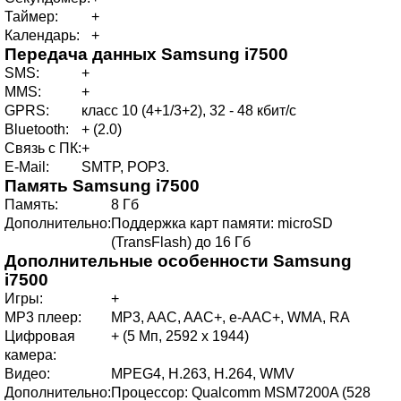
Таймер:
+
Календарь:
+
Передача данных
Samsung i7500
SMS:
+
MMS:
+
GPRS:
класс 10 (4+1/3+2), 32 - 48 кбит/с
Bluetooth:
+ (2.0)
Связь с ПК:
+
E-Mail:
SMTP, POP3.
Память
Samsung i7500
Память:
8 Гб
Дополнительно:
Поддержка карт памяти: microSD
(TransFlash) до 16 Гб
Дополнительные особенности
Samsung
i7500
Игры:
+
MP3 плеер:
MP3, AAC, AAC+, e-AAC+, WMA, RA
Цифровая
+ (5 Мп, 2592 x 1944)
камера:
Видео:
MPEG4, H.263, H.264, WMV
Дополнительно:
Процессор: Qualcomm MSM7200A (528