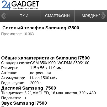
ПК И
СМАРТФОНЫ
МОДДИНГ
Сотовый телефон Samsung i7500
НОУТБУКИ
Просмотров: 10 363
Общие характеристики
Samsung i7500
Стандарт связи:
GSM 850/1900, WCDMA 850/2100
Размеры:
115 x 56 x 11.9 мм
Антенна:
встроенная
Аккумулятор:
Li-Ion 1500 мАч
Год выпуска:
2009 г
Дисплей
Samsung i7500
Тип дисплея:
3.2", AMOLED, 16 млн. цветов, 320 х 480
Подсветка:
+
Звук
Samsung i7500