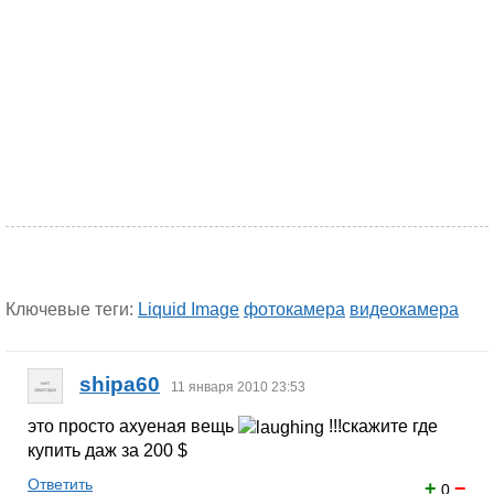
Ключевые теги:
Liquid Image
фотокамера
видеокамера
shipa60
11 января 2010 23:53
это просто ахуеная вещь
!!!скажите где
купить даж за 200 $
Ответить
+
−
0