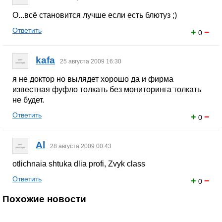
О...всё становится лучше если есть блютуз ;)
Ответить
+
−
0
kafa
25 августа 2009 16:30
я не доктор но вылядет хорошо да и фирма
известная фуфло толкать без мониторинга толкать
не будет.
Ответить
+
−
0
Al
28 августа 2009 00:43
otlichnaia shtuka dlia profi, Zvyk class
Ответить
+
−
0
Похожие новости