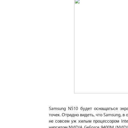
Samsung N510 будет оснащаться экр
точек. Отрадно видеть, что Samsung, в
не совсем уж хилым процессором Int
чипсетом NVIDIA GeForce 9400M (NVIDI