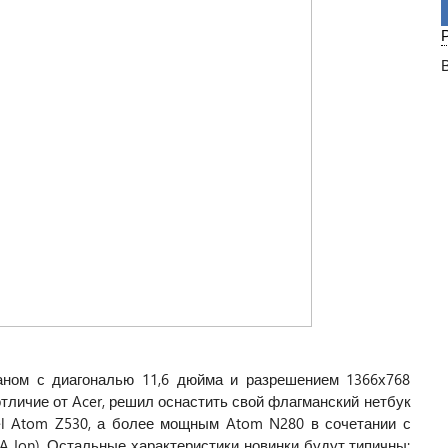
аном с диагональю 11,6 дюйма и разрешением 1366х768
 отличие от Acer, решил оснастить свой флагманский нетбук
el Atom Z530, а более мощным Atom N280 в сочетании с
A Ion). Остальные характеристики новинки будут типичны: