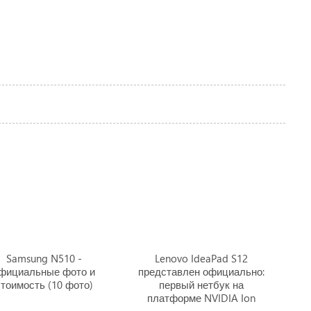
Samsung N510 -
Lenovo IdeaPad S12
фициальные фото и
представлен официально:
тоимость (10 фото)
первый нетбук на
платформе NVIDIA Ion