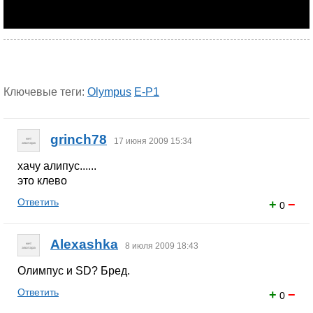
Ключевые теги:
Olympus
E-P1
grinch78
17 июня 2009 15:34
хачу алипус......
это клево
Ответить
+
−
0
Alexashka
8 июля 2009 18:43
Олимпус и SD? Бред.
Ответить
+
−
0