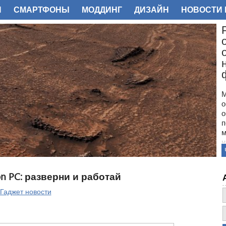
И
СМАРТФОНЫ
МОДДИНГ
ДИЗАЙН
НОВОСТИ 
ФОТО
М
о
о
п
м
н
с
п
н
on PC: разверни и работай
з
о
Гаджет новости