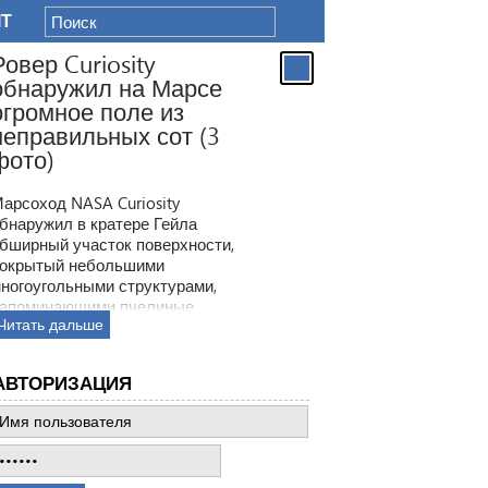
IT
Ровер Curiosity
обнаружил на Марсе
огромное поле из
неправильных сот (3
фото)
арсоход NASA Curiosity
бнаружил в кратере Гейла
бширный участок поверхности,
окрытый небольшими
ногоугольными структурами,
апоминающими пчелиные
Читать дальше
оты. Ранее ровер находил
одобные образования, но
овая находка по масштабам
АВТОРИЗАЦИЯ
атмила все предыдущее такие
ткрытия.